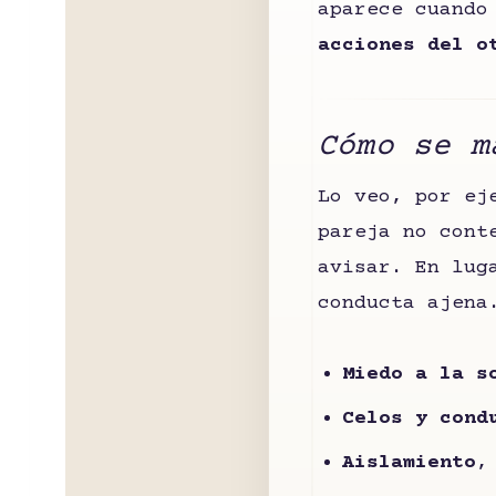
aparece cuando
acciones del o
Cómo se m
Lo veo, por ej
pareja no cont
avisar. En lug
conducta ajena
Miedo a la s
Celos y cond
Aislamiento
,