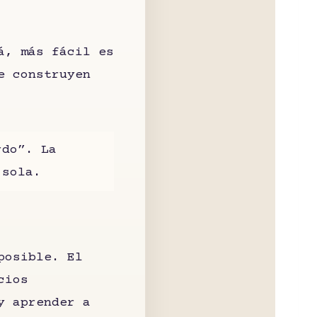
á, más fácil es
e construyen
rdo”. La
 sola.
posible. El
cios
y aprender a