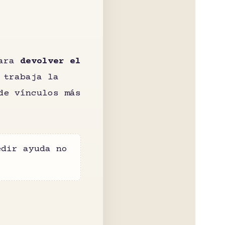
para
devolver el
 trabaja la
de vínculos más
edir ayuda no
.