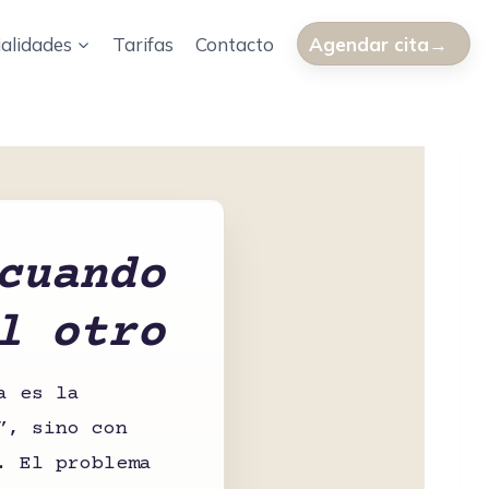
alidades
Tarifas
Contacto
Agendar cita
cuando
l otro
a es la
”, sino con
. El problema