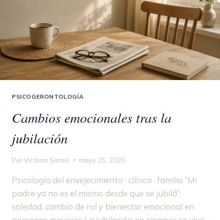
PSICOGERONTOLOGÍA
Cambios emocionales tras la
jubilación
Por
Victoria Sanso
mayo 25, 2026
Psicología del envejecimiento · clínica · familia “Mi
padre ya no es el mismo desde que se jubiló”:
soledad, cambio de rol y bienestar emocional en
personas mayores La jubilación no siempre se vive