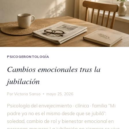
PSICOGERONTOLOGÍA
Cambios emocionales tras la
jubilación
Por
Victoria Sanso
mayo 25, 2026
Psicología del envejecimiento · clínica · familia “Mi
padre ya no es el mismo desde que se jubiló”:
soledad, cambio de rol y bienestar emocional en
personas mayores La jubilación no siempre se vive