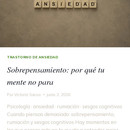
TRASTORNO DE ANSIEDAD
Sobrepensamiento: por qué tu
mente no para
Por
Victoria Sanso
junio 2, 2026
Psicología · ansiedad · rumiación · sesgos cognitivos
Cuando piensas demasiado: sobrepensamiento,
rumiación y sesgos cognitivos Hay momentos en
los que pensar más no te ayuda a entender mejor.